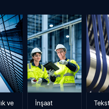
ık ve
İnşaat
Tekst