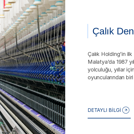
Çalık De
Çalık Holding’in ilk
Malatya’da 1987 yı
yolculuğu, yıllar iç
oyuncularından bir
DETAYLI BİLGİ