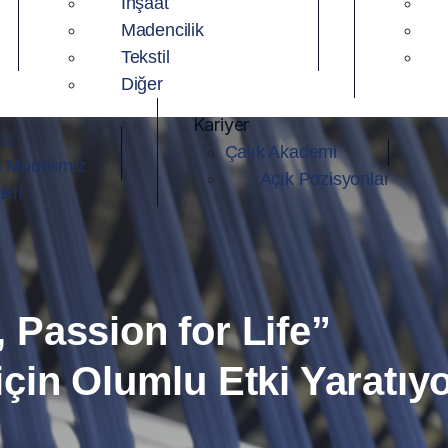
İnşaat
Madencilik
Tekstil
Diğer
Kariyer
iz
Çalık Akademi
 Modelimiz
Açık Pozisyonlar
kfı
 Passion for Life”
için Olumlu Etki Yaratıy