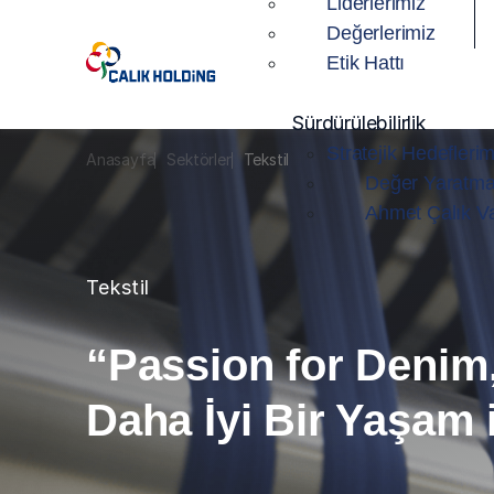
Liderlerimiz
Değerlerimiz
Etik Hattı
Sürdürülebilirlik
Stratejik Hedeflerim
Anasayfa
Sektörler
Tekstil
Değer Yaratma
Ahmet Çalık Va
Tekstil
“Passion for Denim,
Daha İyi Bir Yaşam 