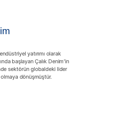
nim
 endüstriyel yatırımı olarak
lında başlayan Çalık Denim’in
inde sektörün globaldeki lider
i olmaya dönüşmüştür.