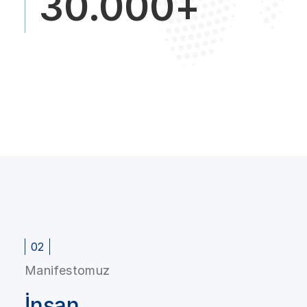
30.000+
02
Manifestomuz
İnsan