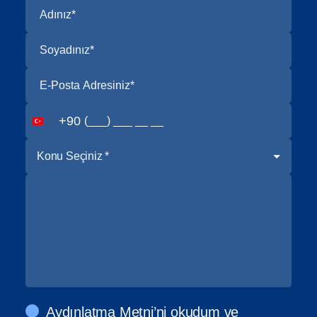
+90
Konu Seçiniz *
Aydınlatma Metni’ni
okudum ve