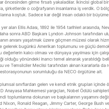
ar öncesinden girme fırsatı yakaladılar. İkincisi global 
 şirketlerde o coğrafyanın insanlarına iş verdik. O bölge
dımlarına koştuk. Sadece kar değil insan odaklı bir büyüm
r alan Ellis Adası, 1892 ile 1954 tarihleri arasında, New
ı daha sonra ABD Başkanı Lyndon Johnson tarafından ulusa
anın anısını yaşatmak üzere göçmen müzesi olarak hizme
e gelerek bugünkü Amerikan toplumunu ve güçlü demokras
 bu değerlerin kalıcı olması ve dünyaya yayılması için ça
ği olduğu yönündeki inancı temel alınarak yaratıldığı bel
u ve Temsilciler Meclisi tarafından alınan kararlarla da 
e restorasyonunun sorumluluğu da NECO örgütüne ait.
lumsal sınıflardan gelen ve kendi etnik grupları içinde 
D Anayasa Mahkemesi yargıçları, Nobel Ödülü sahipleri,
endi toplumlarına dokunan ve başkalarının yaşamını değişt
ard Nixon, Ronald Reagan, Jimmy Carter, George Bush ve B