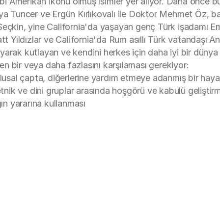
 Amerikan ikonu olmuş isimler yer alıyor. Daha önce bu 
aya Tuncer ve Ergün Kırlıkovalı ile Doktor Mehmet Öz, ba
 Seçkin, yine California'da yaşayan genç Türk işadamı
ıldızlar ve California'da Rum asıllı Türk vatandaşı Andr
oruyarak kutlayan ve kendini herkes için daha iyi bir dün
den bir veya daha fazlasını karşılaması gerekiyor:
 ulusal çapta, diğerlerine yardım etmeye adanmış bir hay
etnik ve dini gruplar arasında hoşgörü ve kabulü geliştirm
ğın yararına kullanması