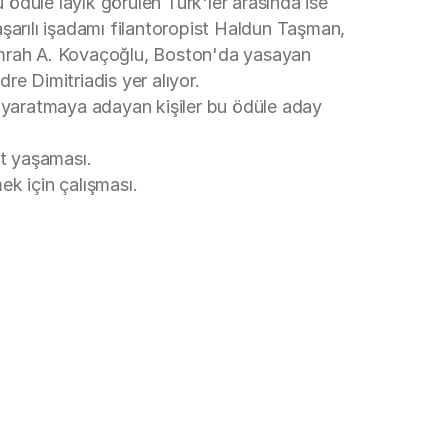
ödüle layık görülen Türk'ler arasında ise
şarılı işadamı filantoropist Haldun Taşman,
 Emrah A. Kovaçoğlu, Boston'da yasayan
e Dimitriadis yer alıyor.
ya yaratmaya adayan kişiler bu ödüle aday
at yaşaması.
ek için çalışması.