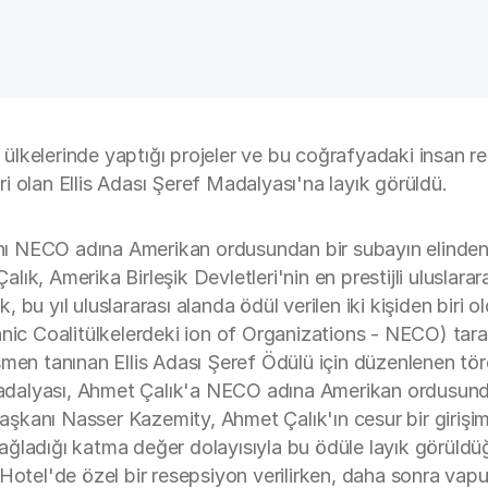
lkelerinde yaptığı projeler ve bu coğrafyadaki insan re
iri olan Ellis Adası Şeref Madalyası'na layık görüldü.
ı NECO adına Amerikan ordusundan bir subayın elinden 
k, Amerika Birleşik Devletleri'nin en prestijli uluslarara
u yıl uluslararası alanda ödül verilen iki kişiden biri ol
hnic Coalitülkelerdeki ion of Organizations - NECO) tara
smen tanınan Ellis Adası Şeref Ödülü için düzenlenen tör
 Madalyası, Ahmet Çalık'a NECO adına Amerikan ordusunda
kanı Nasser Kazemity, Ahmet Çalık'ın cesur bir girişim
ğladığı katma değer dolayısıyla bu ödüle layık görüldü
Hotel'de özel bir resepsiyon verilirken, daha sonra vapur