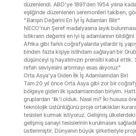
düzenlendi. ABD'ye 1891'den 1954 yılına kadar 
eşliğinde düzenlenen seremonileri takiben, göç
"Barışın Değerini En İyi İş Adamları Bilir"
NECO'nun Şeref madalyasına layık bulunması 
istikrarın değerini en iyi iş adamlarının bildi
Afrika gibi farklı coğrafyalarda yıllardır iş y
binden fazla kişiye istihdam sağlayan bir Grub
düşünceyi iş hayatımızın prensibi kabul ettik. 
refah seviyesini artırmayı esas alıyoruz"
Orta Asya'ya Giden İlk İş Adamlarından Biri
Tam 20 yıl önce Orta Asya gibi zor bir coğrafya
bölgeye giden ilk işadamlarından biriyim. Hat
gruplardan 'ilk'i olduk. Nasıl mı? İki hususa ön
teknolojik üstünlüğünü proje ortaklıkları kurar
tesisleri kurmak istiyoruz. Gelişmiş ülkelerdeki
gelişmiş sanayi tesislerinin kurulmasını sağlad
üstlenmiştir. Dünyanın büyük şirketleriyle proje