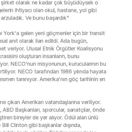
bir şirket olarak ne kadar çok büyüdüysek o
lerin ihtiyacı olan okul, hastane, yol gibi
e arzuladık. Ve bunu başardık"
 York'a gelen yeni göçmenler için bir transit
l anıt olarak ilan edildi. Ada bugün,
t veriyor. Ulusal Etnik Örgütler Koalisyonu
isini oluşturan insanların, bunu
lışıyor. NECO'nun misyonunun, kurucularının bu
irtiliyor. NECO tarafından 1986 yılında hayata
resmen tanınıyor. Amerika'nın göç tarihinin en
öne çıkan Amerikan vatandaşlarına veriliyor.
 ABD Başkanları, sporcular, sanatçılar, önde
iren bireyler de yer alıyor. Ödül alan ünlü
ill Clinton gibi başkanlar dışında,