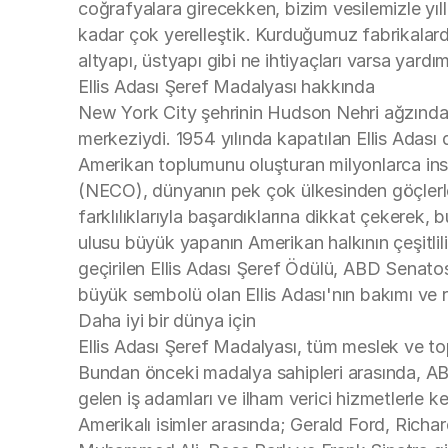
coğrafyalara girecekken, bizim vesilemizle yıll
kadar çok yerelleştik. Kurduğumuz fabrikalarda,
altyapı, üstyapı gibi ne ihtiyaçları varsa yar
Ellis Adası Şeref Madalyası hakkında
New York City şehrinin Hudson Nehri ağzında ye
merkeziydi. 1954 yılında kapatılan Ellis Adas
Amerikan toplumunu oluşturan milyonlarca ins
(NECO), dünyanın pek çok ülkesinden göçlerl
farklılıklarıyla başardıklarına dikkat çekerek,
ulusu büyük yapanın Amerikan halkının çeşitlili
geçirilen Ellis Adası Şeref Ödülü, ABD Senatos
büyük sembolü olan Ellis Adası'nın bakımı v
Daha iyi bir dünya için
Ellis Adası Şeref Madalyası, tüm meslek ve top
Bundan önceki madalya sahipleri arasında, AB
gelen iş adamları ve ilham verici hizmetlerle k
Amerikalı isimler arasında; Gerald Ford, Rich