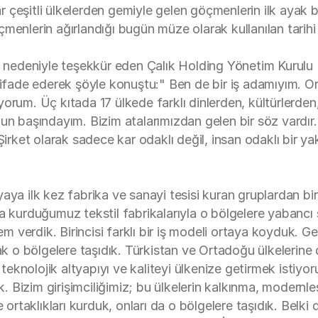
çeşitli ülkelerden gemiyle gelen göçmenlerin ilk ayak b
menlerin ağırlandığı bugün müze olarak kullanılan tarihi
nedeniyle teşekkür eden Çalık Holding Yönetim Kurulu 
ğini ifade ederek şöyle konuştu:" Ben de bir iş adamıyım.
apıyorum. Üç kıtada 17 ülkede farklı dinlerden, kültürlerd
un başındayım. Bizim atalarımızdan gelen bir söz vardır.
Şirket olarak sadece kar odaklı değil, insan odaklı bir ya
ya ilk kez fabrika ve sanayi tesisi kuran gruplardan biri
ta kurduğumuz tekstil fabrikalarıyla o bölgelere yabanc
em verdik. Birincisi farklı bir iş modeli ortaya koyduk. Ge
ak o bölgelere taşıdık. Türkistan ve Ortadoğu ülkelerine d
 teknolojik altyapıyı ve kaliteyi ülkenize getirmek istiyoru
ık. Bizim girişimciliğimiz; bu ülkelerin kalkınma, modern
 ortaklıkları kurduk, onları da o bölgelere taşıdık. Belki