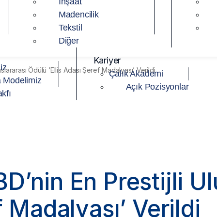
İnşaat
Madencilik
Tekstil
Diğer
Kariyer
iz
slararası Ödülü ‘Ellis Adası Şeref Madalyası’ Verildi
Çalık Akademi
 Modelimiz
Açık Pozisyonlar
kfı
D’nin En Prestijli Ul
f Madalyası’ Verildi