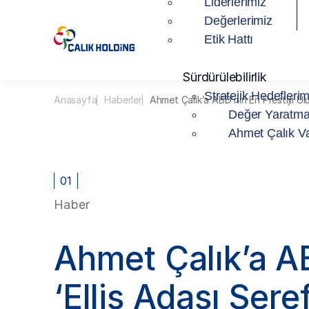
Liderlerimiz
Değerlerimiz
Etik Hattı
Sürdürülebilirlik
Stratejik Hedeflerim
Anasayfa
Haberler
Ahmet Çalık’a ABD’nin En Prestijli Ulu
Değer Yaratma
Ahmet Çalık Va
01
Haber
Ahmet Çalık’a AB
‘Ellis Adası Şere