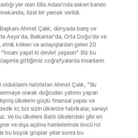
astığı yer olan Ellis Adası'nda askeri bando
 mekanda, özel bir yemek verildi.
Başkanı Ahmet Çalık, dünyada barış ve
 Orta Asya'da, Balkanlar'da, Orta Doğu'da ve
en, etnik köken ve anlayışlardan gelen 20
 "İnsanı yaşat ki devlet yaşasın" Biz bu
klaşımla gittiğimiz coğrafyalarda insanların
 olduklarını hatırlatan Ahmet Çalık, "Bu
ı sermaye olarak doğrudan yatırım yapan
lişmiş ülkelerin güçlü finansal yapısı ve
edik ki; biz sizin ülkenize fabrikalar, sanayi
z. Ve bu ülkelere Batılı ülkelerdeki gibi en
leşme ve dışa açılma hamlelerinde öncü rol
 de bu büyük gruplar yıllar sonra bu