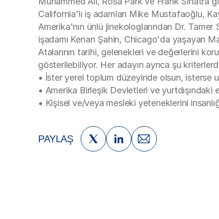
Muhammed Ali, Rosa Park ve Frank Sinatra gibi
California'lı iş adamları Mike Mustafaoğlu, K
Amerika'nın ünlü jinekologlarından Dr. Tamer
işadamı Kenan Şahin, Chicago'da yaşayan Matt Y
Atalarının tarihi, gelenekleri ve değerlerini k
gösterilebiliyor. Her adayın ayrıca şu kriterler
• İster yerel toplum düzeyinde olsun, isterse
• Amerika Birleşik Devletleri ve yurtdışındaki 
• Kişisel ve/veya mesleki yeteneklerini insanlı
PAYLAŞ