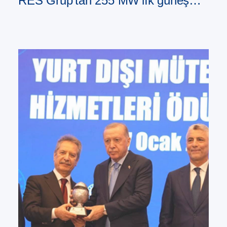
RES Grup'tan 255 MW'lık güneş
enerjisi santrali portföyü satın aldı