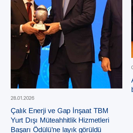
28.01.2026
Çalık Enerji ve Gap İnşaat TBM
Yurt Dışı Müteahhitlik Hizmetleri
Başarı Ödülü’ne layık görüldü