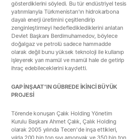
gösterdiklerini söyledi. Bu tür endüstriyel tesis
yatırımlarıyla Türkmenistan'ın hidrokarbona
dayalı enerji üretimini çeşitlendirip
zenginleştirmeyi hedeflediklediklerini anlatan
Devlet Başkanı Berdimuhamedov, böylece
doğalgaz ve petrolü sadece hammadde
olarak değil bunu yüksek teknoloji ile kullanıp
işleyerek yarı mamül ve mamül hale de getirip
ihraç edebileceklerini kaydetti.
GAP İNŞAAT'IN GÜBREDE İKİNCİ BÜYÜK
PROJESİ
Törende konuşan Çalık Holding Yönetim
Kurulu Başkanı Ahmet Çalık, Çalık Holding
olarak 2005 yılında Tecen'de inşa ettikleri,
yılda 200 bin ton sıvı amonyak ve 350 bin ton