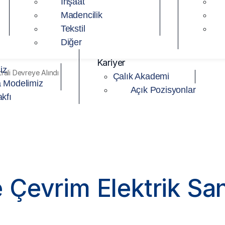
İnşaat
Madencilik
Tekstil
Diğer
Kariyer
iz
rali Devreye Alındı
Çalık Akademi
 Modelimiz
Açık Pozisyonlar
kfı
Çevrim Elektrik San