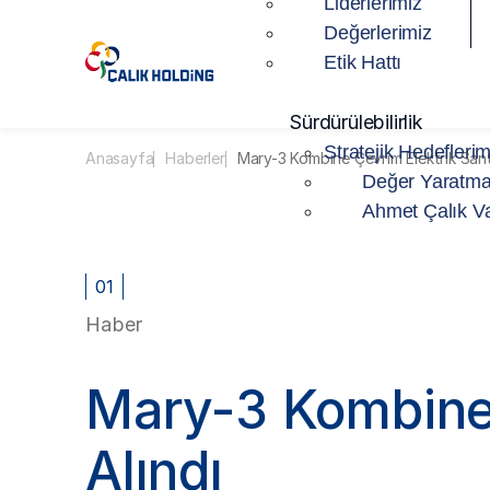
Liderlerimiz
Değerlerimiz
Etik Hattı
Sürdürülebilirlik
Stratejik Hedeflerim
Anasayfa
Haberler
Mary-3 Kombine Çevrim Elektrik Sant
Değer Yaratma
Ahmet Çalık Va
01
Haber
Mary-3 Kombine 
Alındı