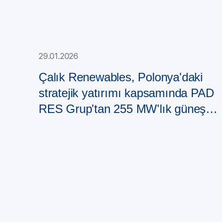
29.01.2026
Çalık Renewables, Polonya'daki
stratejik yatırımı kapsamında PAD
RES Grup'tan 255 MW'lık güneş
enerjisi santrali portföyü satın aldı