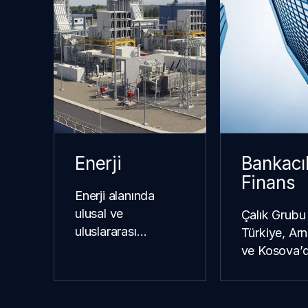
Enerji
Bankacıl
Finans
Enerji alanında
ulusal ve
Çalık Grubu
uluslararası
Türkiye, Ar
pazarlarda
ve Kosova’
gerçekleştirdiğimiz…
finans
sektöründek
iştirakleri ile