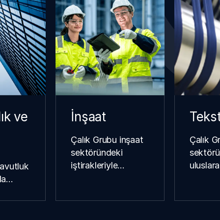
ık ve
İnşaat
Tekst
Çalık Grubu inşaat
Çalık G
sektöründeki
sektörü
iştirakleriyle
uluslara
navutluk
Türkiye’de ve yurt
ve teda
da
dışında
alanları
müteahhitlik ve
gösterm
i güçlü
gayrimenkul