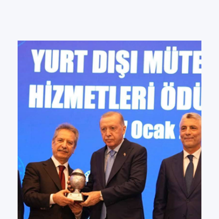
enerjisi santrali portföyü satın aldı