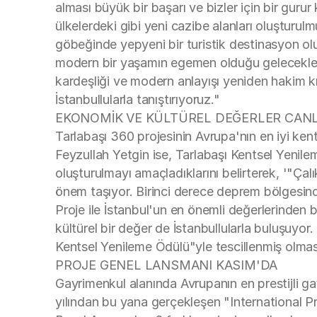
alması büyük bir başarı ve bizler için bir gurur
ülkelerdeki gibi yeni cazibe alanları oluşturul
göbeğinde yepyeni bir turistik destinasyon olu
modern bir yaşamın egemen olduğu gelecekle ba
kardeşliği ve modern anlayışı yeniden hakim kı
İstanbullularla tanıştırıyoruz."
EKONOMİK VE KÜLTÜREL DEĞERLER CAN
Tarlabaşı 360 projesinin Avrupa'nın en iyi ke
Feyzullah Yetgin ise, Tarlabaşı Kentsel Yenilem
oluşturulmayı amaçladıklarını belirterek, '"Ç
önem taşıyor. Birinci derece deprem bölgesind
Proje ile İstanbul'un en önemli değerlerinden b
kültürel bir değer de İstanbullularla buluşuyor
Kentsel Yenileme Ödülü"yle tescillenmiş olma
PROJE GENEL LANSMANI KASIM'DA
Gayrimenkul alanında Avrupanın en prestijli ga
yılından bu yana gerçekleşen "International P