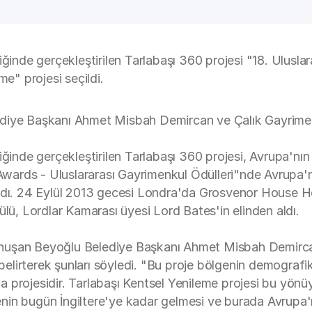
iğinde gerçekleştirilen Tarlabaşı 360 projesi "18. Ulusla
me" projesi seçildi.
ediye Başkanı Ahmet Misbah Demircan ve Çalık Gayrimen
ğinde gerçekleştirilen Tarlabaşı 360 projesi, Avrupa'nın 
 Awards - Uluslararası Gayrimenkul Ödülleri"nde Avrupa'
andı. 24 Eylül 2013 gecesi Londra'da Grosvenor House 
, Lordlar Kamarası üyesi Lord Bates'in elinden aldı.
 konuşan Beyoğlu Belediye Başkanı Ahmet Misbah Demirca
irterek şunları söyledi. "Bu proje bölgenin demografik v
 projesidir. Tarlabaşı Kentsel Yenileme projesi bu yönü
ojenin bugün İngiltere'ye kadar gelmesi ve burada Avrupa'