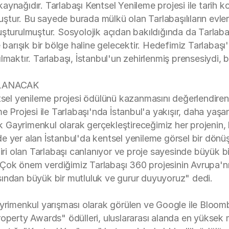
 kaynağıdır. Tarlabaşı Kentsel Yenileme projesi ile tarih 
muştur. Bu sayede burada mülkü olan Tarlabaşılıların evl
şturulmuştur. Sosyolojik açıdan bakıldığında da Tarlabaşı
rışık bir bölge haline gelecektir. Hedefimiz Tarlabaşı'
lmaktır. Tarlabaşı, İstanbul'un zehirlenmiş prensesiydi, 
LANACAK
ntsel yenileme projesi ödülünü kazanmasını değerlendire
e Projesi ile Tarlabaşı'nda İstanbul'a yakışır, daha yaşa
alık Gayrimenkul olarak gerçekleştireceğimiz her projeni
e yer alan İstanbul'da kentsel yenileme görsel bir dön
iri olan Tarlabaşı canlanıyor ve proje sayesinde büyük bi
. Çok önem verdiğimiz Tarlabaşı 360 projesinin Avrupa'nın 
sından büyük bir mutluluk ve gurur duyuyoruz" dedi.
yrimenkul yarışması olarak görülen ve Google ile Bloombe
roperty Awards" ödülleri, uluslararası alanda en yüksek 