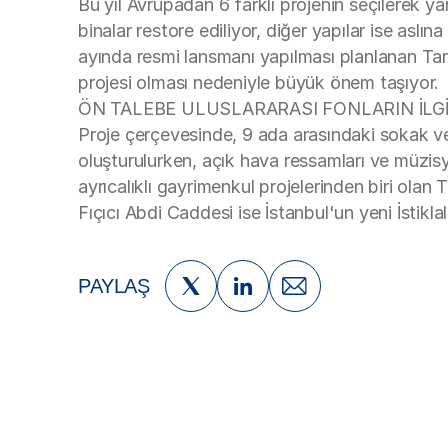
Bu yıl Avrupadan 6 farklı projenin seçilerek ya
binalar restore ediliyor, diğer yapılar ise asl
ayında resmi lansmanı yapılması planlanan Tar
projesi olması nedeniyle büyük önem taşıyor.
ÖN TALEBE ULUSLARARASI FONLARIN İLG
Proje çerçevesinde, 9 ada arasındaki sokak ve
oluşturulurken, açık hava ressamları ve müzis
ayrıcalıklı gayrimenkul projelerinden biri ola
Fıçıcı Abdi Caddesi ise İstanbul'un yeni İstik
PAYLAŞ