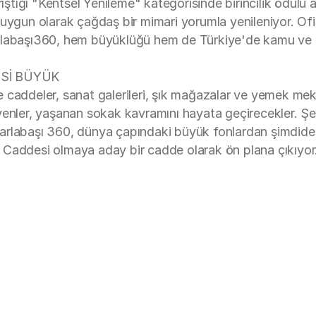
rıştığı "Kentsel Yenileme" kategorisinde birincilik ödülü
ına uygun olarak çağdaş bir mimari yorumla yenileniyor. O
labaşı360, hem büyüklüğü hem de Türkiye'de kamu ve özel
İSİ BÜYÜK
 caddeler, sanat galerileri, şık mağazalar ve yemek meka
yenler, yaşanan sokak kavramını hayata geçirecekler. Şe
n Tarlabaşı 360, dünya çapındaki büyük fonlardan şimdide
lal Caddesi olmaya aday bir cadde olarak ön plana çıkıyor