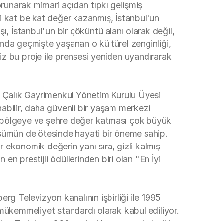
korunarak mimari açıdan tıpkı gelişmiş
eri kat be kat değer kazanmış, İstanbul'un
, İstanbul'un bir çöküntü alanı olarak değil,
nda geçmişte yaşanan o kültürel zenginliği,
biz bu proje ile prensesi yeniden uyandırarak
n Çalık Gayrimenkul Yönetim Kurulu Üyesi
nabilir, daha güvenli bir yaşam merkezi
n, bölgeye ve şehre değer katması çok büyük
üşümün de ötesinde hayati bir öneme sahip.
r ekonomik değerin yanı sıra, gizli kalmış
en prestijli ödüllerinden biri olan "En İyi
rg Televizyon kanalının işbirliği ile 1995
mükemmeliyet standardı olarak kabul ediliyor.