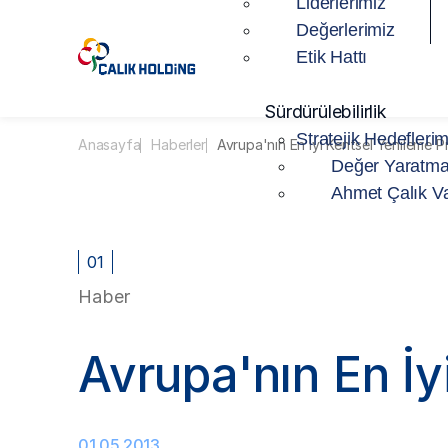
Liderlerimiz
Değerlerimiz
Etik Hattı
Sürdürülebilirlik
Stratejik Hedeflerim
Anasayfa
Haberler
Avrupa'nın En İyi Kentsel Yenileme Pr
Değer Yaratma
Ahmet Çalık Va
01
Haber
Avrupa'nın En İy
01.05.2013