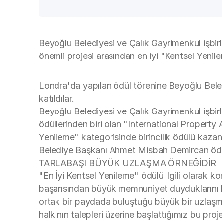
Beyoğlu Belediyesi ve Çalık Gayrimenkul işbirl
önemli projesi arasından en iyi "Kentsel Yenile
Londra'da yapılan ödül törenine Beyoğlu Bel
katıldılar.
Beyoğlu Belediyesi ve Çalık Gayrimenkul işbirli
ödüllerinden biri olan "International Property
Yenileme" kategorisinde birincilik ödülü kaz
Belediye Başkanı Ahmet Misbah Demircan ödülü
TARLABAŞI BÜYÜK UZLAŞMA ÖRNEĞİDİR
"En İyi Kentsel Yenileme" ödülü ilgili olarak
başarısından büyük memnuniyet duyduklarını bel
ortak bir paydada buluştuğu büyük bir uzlaşma
halkının talepleri üzerine başlattığımız bu pr