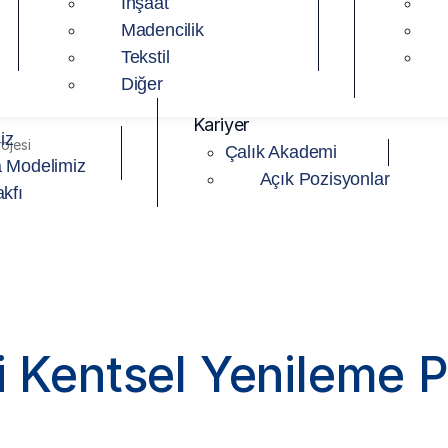
İnşaat
Madencilik
Tekstil
Diğer
Kariyer
iz
ojesi
Çalık Akademi
 Modelimiz
Açık Pozisyonlar
kfı
i Kentsel Yenileme P