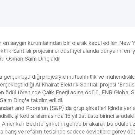
n en saygın kurumlarından biri olarak kabul edilen Ne
Elektrik Santralı projesini endüstriyel alanda dünyanın en
rü Osman Saim Dinç aldı.
'ta gerçekleştirdiği projesiyle müteahhitlik ve mühendisli
erçekleştirdiği Al Khairat Elektrik Santralı projesi 'Endü
en ödül töreninde Çalık Enerji adına ödülü, ENR Globa
aim Dinç'e takdim edildi.
tandart and Poors'un (S&P) da grup şirketleri içinde ye
ik şirketi sıralamasında 15 yıl üst üste birinci sıradak
Amerikan Bechtel şirketini geride bırakarak bu ödüle uz
barış ve refahın tesisinde sadece devletlere görev dü