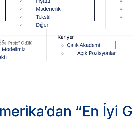
İnşaat
Madencilik
Tekstil
Diğer
Kariyer
iz
lobal Proje” Ödülü
Çalık Akademi
 Modelimiz
Açık Pozisyonlar
kfı
Amerika’dan “En İyi G