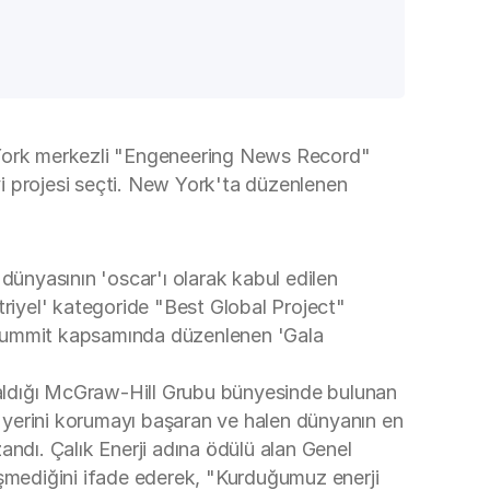
w York merkezli "Engeneering News Record"
 iyi projesi seçti. New York'ta düzenlenen
k dünyasının 'oscar'ı olarak kabul edilen
striyel' kategoride "Best Global Project"
l Summit kapsamında düzenlenen 'Gala
r aldığı McGraw-Hill Grubu bünyesinde bulunan
i yerini korumayı başaran ve halen dünyanın en
andı. Çalık Enerji adına ödülü alan Genel
şmediğini ifade ederek, "Kurduğumuz enerji