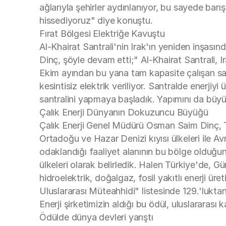
ağlarıyla şehirler aydınlanıyor, bu sayede barı
hissediyoruz" diye konuştu.
Fırat Bölgesi Elektriğe Kavuştu
Al-Khairat Santrali'nin Irak'ın yeniden inşası
Dinç, şöyle devam etti;" Al-Khairat Santrali, I
Ekim ayından bu yana tam kapasite çalışan sant
kesintisiz elektrik veriliyor. Santralde enerjiy
santralini yapmaya başladık. Yapımını da büy
Çalık Enerji Dünyanın Dokuzuncu Büyüğü
Çalık Enerji Genel Müdürü Osman Saim Dinç, T
Ortadoğu ve Hazar Denizi kıyısı ülkeleri ile A
odaklandığı faaliyet alanının bu bölge olduğu
ülkeleri olarak belirledik. Halen Türkiye'de,
hidroelektrik, doğalgaz, fosil yakıtlı enerji 
Uluslararası Müteahhidi" listesinde 129.'luktan 
Enerji şirketimizin aldığı bu ödül, uluslararası k
Ödülde dünya devleri yarıştı