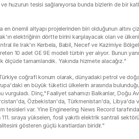
ş ve huzurun tesisi sağlanıyorsa bunda bizlerin de bir ka
nda en önemli altyapı projelerinden biri olduğunun altını
rak'ın elektriğinin dörtte birini karşılayacak olan ve ülk
ral ile Irak'ın Kerbela, Babil, Necef ve Kazimiye Bölge
i üreten 10 adet GE 9E modeli türbin yer alıyor. Bunun yanı
ük ölçüde tamamlandık. Yakında hizmete alacağız."
ürkiye coğrafi konum olarak, dünyadaki petrol ve doğal
vrupa'daki en büyük tüketici ülkelerin arasında bulunduğu
nu vurguladı. Dinç,"Faaliyet sahamızı Balkanlar, Doğu Av
 Gürcistan'da, Özbekistan'da, Türkmenistan'da, Libya'da
üretim tesisleri var. Yine Engineering News Record tarafı
111. sıraya yükselen, fosil yakıtlı elektrik santrali sekt
alitesini gösteren güçlü kanıtlardan biridir."