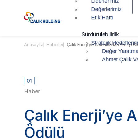
Liderlerimiz
Değerlerimiz
Etik Hattı
Sürdürülebilirlik
Stratejik Hedeflerim
Anasayfa
Haberler
Çalık Enerji’ye Amerika’dan “En İyi G
Değer Yaratma
Ahmet Çalık Va
01
Haber
Çalık Enerji’ye 
Ödülü