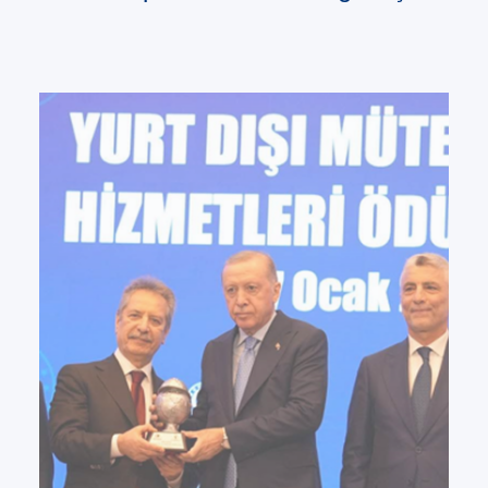
enerjisi santrali portföyü satın aldı